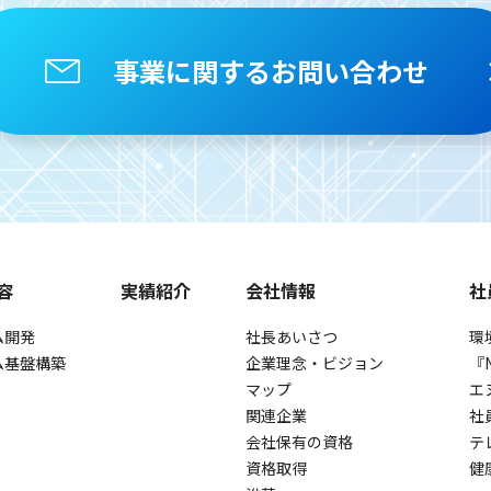
事業に関するお問い合わせ
容
実績紹介
会社情報
社
ム開発
社長あいさつ
環
ム基盤構築
企業理念・ビジョン
『
マップ
エ
関連企業
社
会社保有の資格
テ
資格取得
健