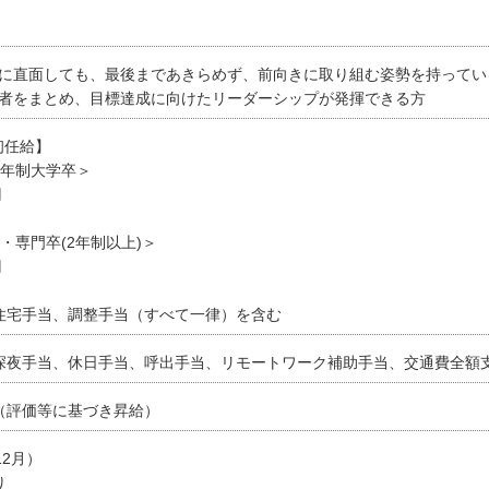
に直面しても、最後まであきらめず、前向きに取り組む姿勢を持ってい
者をまとめ、目標達成に向けたリーダーシップが発揮できる方
初任給】
6年制大学卒＞
円
・専門卒(2年制以上)＞
円
住宅手当、調整手当（すべて一律）を含む
深夜手当、休日手当、呼出手当、リモートワーク補助手当、交通費全額
（評価等に基づき昇給）
12月）
り