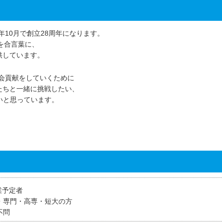
年10月で創立28周年になります。
を合言葉に、
供しています。
社会貢献をしていくために
たちと一緒に挑戦したい、
いと思っています。
業予定者
・専門・高専・短大の方
不問